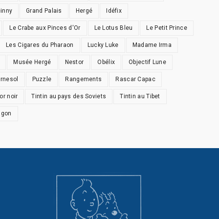
inny
Grand Palais
Hergé
Idéfix
Le Crabe aux Pinces d'Or
Le Lotus Bleu
Le Petit Prince
Les Cigares du Pharaon
Lucky Luke
Madame Irma
Musée Hergé
Nestor
Obélix
Objectif Lune
urnesol
Puzzle
Rangements
Rascar Capac
or noir
Tintin au pays des Soviets
Tintin au Tibet
agon