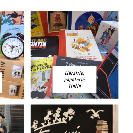
Librairie,
papeterie
Tintin