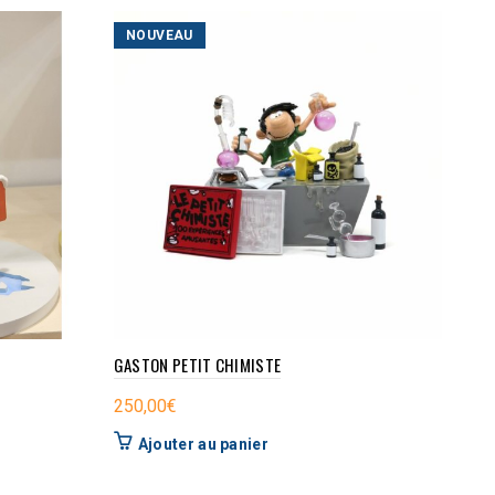
NOUVEAU
NO
GASTON PETIT CHIMISTE
LE 
250,00
€
499
Ajouter au panier