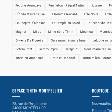
Fétiche Arumbaya
Feuilleton intégral Tintin
figurine
Fi
L'Étoile Mystérieuse
L'homme léopard
L'Île Noire
L'Or
Le Sceptre d'Ottokar
Le Temple du Soleil
Le Trésor de Ra
Magnet
Milou
Minie série Tintin
Mochica
Monsieu
Oliveira Da Figueira
On a marché sur la lune
peluche milo
Schtroumpf
schtroumpfs
Séraphin
Sous-marin requin
Tintin en Amérique
Tintin et Haddock
Tintin et les Picaros
ESPACE TINTIN MONTPELLIER
BOUTIQUE
Nouveautés
25, rue de l’Argenterie
34000 MONTPELLIER
Figurines Tin