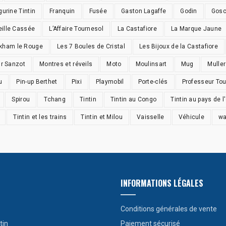
gurine Tintin
Franquin
Fusée
Gaston Lagaffe
Godin
Gosc
eille Cassée
L’Affaire Tournesol
La Castafiore
La Marque Jaune
ckham le Rouge
Les 7 Boules de Cristal
Les Bijoux de la Castafiore
r Sanzot
Montres et réveils
Moto
Moulinsart
Mug
Muller
u
Pin-up Berthet
Pixi
Playmobil
Porte-clés
Professeur To
Spirou
Tchang
Tintin
Tintin au Congo
Tintin au pays de l'
Tintin et les trains
Tintin et Milou
Vaisselle
Véhicule
w
INFORMATIONS LÉGALES
Conditions générales de vente
tin
Paiement sécurisé