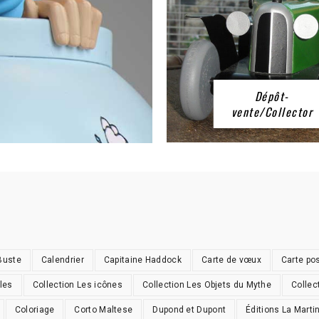
Dépôt-
vente/Collector
Buste
Calendrier
Capitaine Haddock
Carte de vœux
Carte po
les
Collection Les icônes
Collection Les Objets du Mythe
Collec
Coloriage
Corto Maltese
Dupond et Dupont
Éditions La Marti