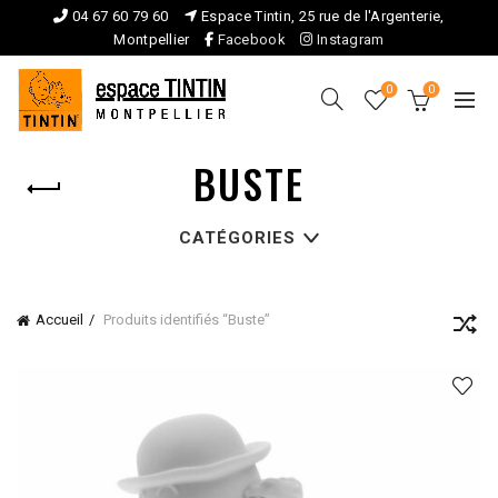
04 67 60 79 60
Espace Tintin, 25 rue de l'Argenterie,
Montpellier
Facebook
Instagram
0
0
BUSTE
CATÉGORIES
Accueil
Produits identifiés “Buste”