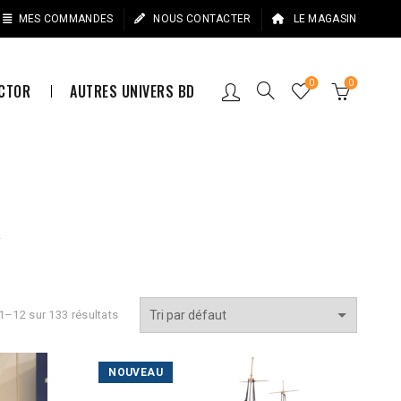
MES COMMANDES
NOUS CONTACTER
LE MAGASIN
0
0
ECTOR
AUTRES UNIVERS BD
L
1–12 sur 133 résultats
NOUVEAU