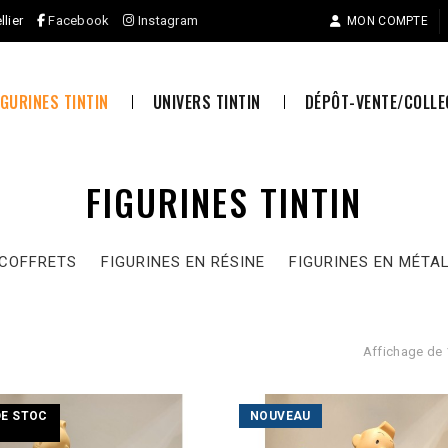
llier
Facebook
Instagram
MON COMPTE
IGURINES TINTIN
UNIVERS TINTIN
DÉPÔT-VENTE/COLL
FIGURINES TINTIN
COFFRETS
FIGURINES EN RÉSINE
FIGURINES EN MÉTA
Affichage de 
DE STOC
NOUVEAU