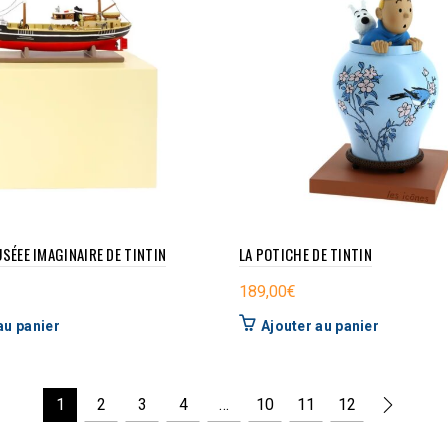
USÉEE IMAGINAIRE DE TINTIN
LA POTICHE DE TINTIN
189,00
€
au panier
Ajouter au panier
1
2
3
4
…
10
11
12