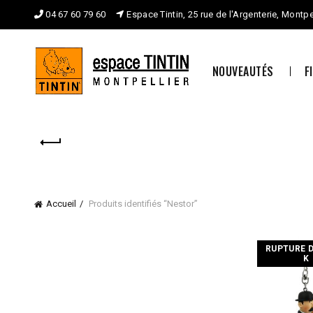
04 67 60 79 60
Espace Tintin, 25 rue de l'Argenterie, Montpe
NOUVEAUTÉS
F
Accueil
Produits identifiés “Nestor”
RUPTURE 
K