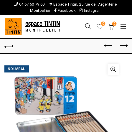
04 67 60 79 60
Espace Tintin, 25 rue de l'Argenterie,
Montpellier
Facebook
Instagram
0
0
NOUVEAU