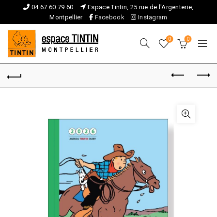
04 67 60 79 60
Espace Tintin, 25 rue de l'Argenterie,
Montpellier
Facebook
Instagram
0
0