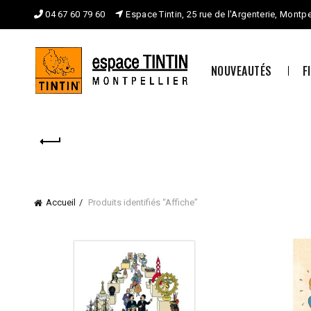
04 67 60 79 60
Espace Tintin, 25 rue de l'Argenterie, Montpe
NOUVEAUTÉS
F
Accueil
Produits identifiés “Affiche”