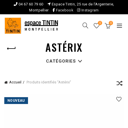
04 67 60 79 60
Espace Tintin, 25 rue de l'Argenterie,
Montpellier
Facebook
Instagram
0
0
ASTÉRIX
CATÉGORIES
Accueil
Produits identifiés “Astérix”
NOUVEAU