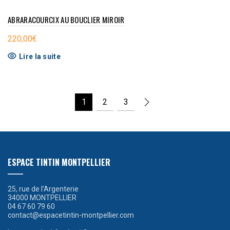
ABRARACOURCIX AU BOUCLIER MIROIR
220,00
€
Lire la suite
1
2
3
ESPACE TINTIN MONTPELLIER
25, rue de l’Argenterie
34000 MONTPELLIER
04 67 60 79 60
contact@espacetintin-montpellier.com