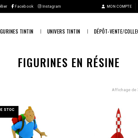
llier
Facebook
Instagram
MON COMPTE
IGURINES TINTIN
UNIVERS TINTIN
DÉPÔT-VENTE/COLL
FIGURINES EN RÉSINE
Affichage de 
DE STOC