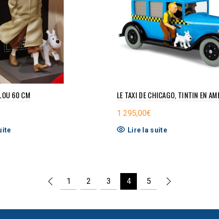
ILOU 60 CM
LE TAXI DE CHICAGO, TINTIN EN AM
1 295,00
€
uite
Lire la suite
1
2
3
4
5