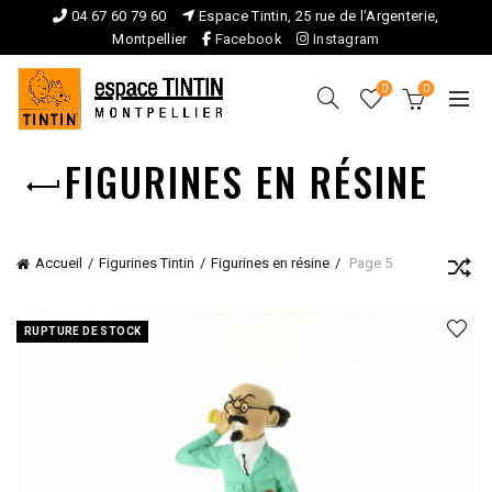
04 67 60 79 60
Espace Tintin, 25 rue de l'Argenterie,
Montpellier
Facebook
Instagram
0
0
FIGURINES EN RÉSINE
Accueil
Figurines Tintin
Figurines en résine
Page 5
RUPTURE DE STOCK