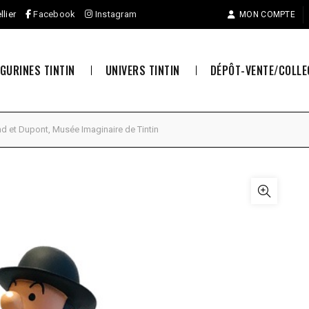
llier
Facebook
Instagram
MON COMPTE
IGURINES TINTIN
UNIVERS TINTIN
DÉPÔT-VENTE/COLL
 et Dupont, Musée Imaginaire de Tintin