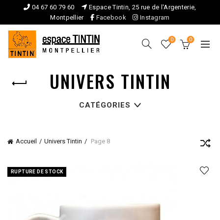
04 67 60 79 60
Espace Tintin, 25 rue de l'Argenterie,
Montpellier
Facebook
Instagram
0
0
UNIVERS TINTIN
CATÉGORIES
Accueil
Univers Tintin
Page 8
RUPTURE DE STOCK