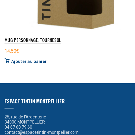
MUG PERSONNAGE, TOURNESOL
14,50
€
Ajouter au panier
ESPACE TINTIN MONTPELLIER
25, rue de l’Argenterie
34000 MONTPELLIER
04 67 60 79 60
contact@espacetintin-montpellier.com