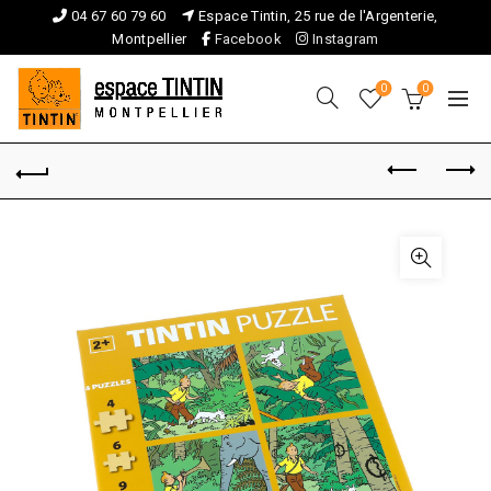
04 67 60 79 60
Espace Tintin, 25 rue de l'Argenterie,
Montpellier
Facebook
Instagram
0
0