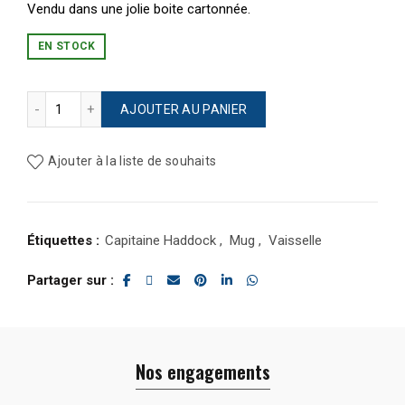
Vendu dans une jolie boite cartonnée.
EN STOCK
quantité de Mug personnage Haddock
AJOUTER AU PANIER
Ajouter à la liste de souhaits
Étiquettes :
Capitaine Haddock
,
Mug
,
Vaisselle
Partager sur
Nos engagements