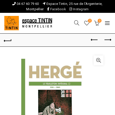
04 67 60 79 60
Espace Tintin, 25 rue de l'Argenterie,
Montpellier
Facebook
Instagram
0
0