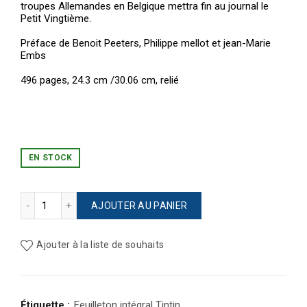
troupes Allemandes en Belgique mettra fin au journal le
Petit Vingtième.
Préface de Benoit Peeters, Philippe mellot et jean-Marie
Embs
496 pages, 24.3 cm /30.06 cm, relié
EN STOCK
quantité de HERGE, FEUILLETON INTÉGRAL TOME 8
AJOUTER AU PANIER
Ajouter à la liste de souhaits
Étiquette :
Feuilleton intégral Tintin