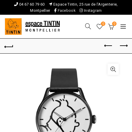
04 67 60 79 60
Espace Tintin, 25 rue de l'Argenterie,
Montpellier
Facebook
Instagram
0
0