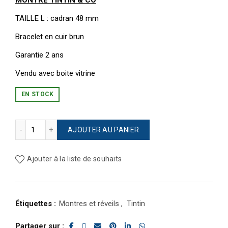
MONTRE TINTIN & CO
TAILLE L : cadran 48 mm
Bracelet en cuir brun
Garantie 2 ans
Vendu avec boite vitrine
EN STOCK
quantité de MONTRE TINTIN & CO
AJOUTER AU PANIER
Ajouter à la liste de souhaits
Étiquettes :
Montres et réveils
,
Tintin
Partager sur