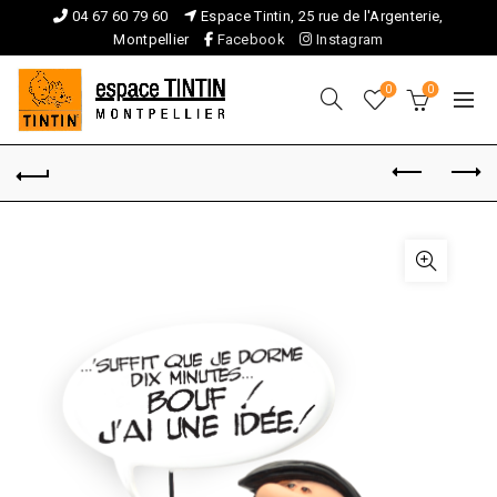
04 67 60 79 60
Espace Tintin, 25 rue de l'Argenterie,
Montpellier
Facebook
Instagram
0
0