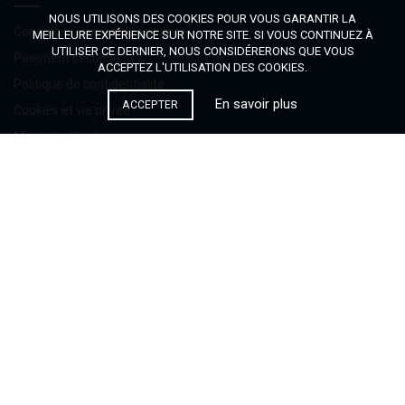
NOUS UTILISONS DES COOKIES POUR VOUS GARANTIR LA
Conditions générales de vente
MEILLEURE EXPÉRIENCE SUR NOTRE SITE. SI VOUS CONTINUEZ À
UTILISER CE DERNIER, NOUS CONSIDÉRERONS QUE VOUS
Paiement sécurisé
ACCEPTEZ L'UTILISATION DES COOKIES.
Politique de confidentialité
En savoir plus
ACCEPTER
Cookies et vie privée
Mentions légales