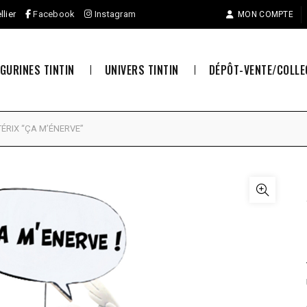
llier
Facebook
Instagram
MON COMPTE
IGURINES TINTIN
UNIVERS TINTIN
DÉPÔT-VENTE/COLL
ÉRIX “ÇA M’ÉNERVE”