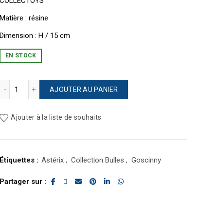
COLLECTOYS
Matière : résine
Dimension : H / 15 cm
EN STOCK
quantité de ASTÉRIX "ÇA M’ÉNERVE"
AJOUTER AU PANIER
Ajouter à la liste de souhaits
Étiquettes :
Astérix
,
Collection Bulles
,
Goscinny
Partager sur