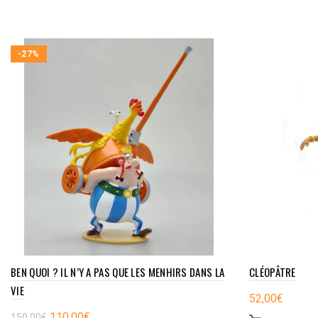
-27%
BEN QUOI ? IL N’Y A PAS QUE LES MENHIRS DANS LA
CLÉOPÂTRE
VIE
52,00
€
Le
Le
110,00
€
150,00
€