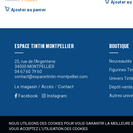
Ajouter au
prix
prix
Ajouter au panier
initial
actuel
était :
est :
150,00€.
110,00€.
ESPACE TINTIN MONTPELLIER
BOUTIQUE
Nouveautés
25, rue de l’Argenterie
34000 MONTPELLIER
Figurines Tin
04 67 60 79 60
contact@espacetintin-montpellier.com
Univers Tinti
Le magasin / Accès
/
Contact
Dépôt-vente
Facebook
Instagram
Autres unive
NOUS UTILISONS DES COOKIES POUR VOUS GARANTIR LA MEILLEURE EX
VOUS ACCEPTEZ L'UTILISATION DES COOKIES.