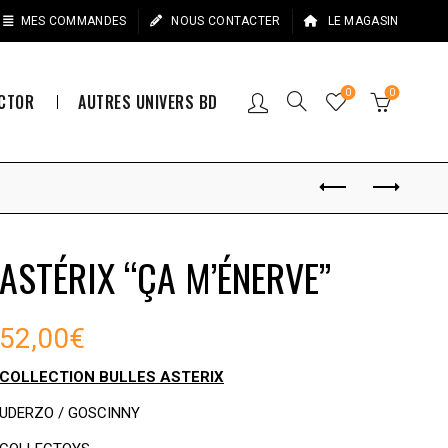
MES COMMANDES
NOUS CONTACTER
LE MAGASIN
0
0
ECTOR
AUTRES UNIVERS BD
ASTÉRIX “ÇA M’ÉNERVE”
52,00
€
COLLECTION
BULLES ASTERIX
UDERZO / GOSCINNY