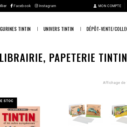
llier
Facebook
Instagram
MON COMPTE
IGURINES TINTIN
UNIVERS TINTIN
DÉPÔT-VENTE/COLL
LIBRAIRIE, PAPETERIE TINTI
Affichage de 
DE STOC