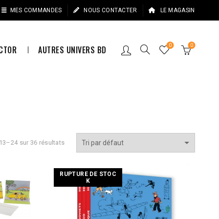
MES COMMANDES
NOUS CONTACTER
LE MAGASIN
0
0
ECTOR
AUTRES UNIVERS BD
N
13–24 sur 36 résultats
RUPTURE DE STOC
K