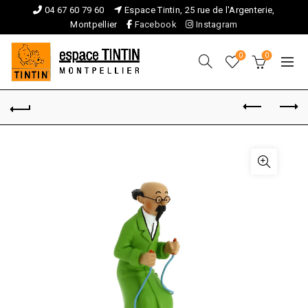
04 67 60 79 60
Espace Tintin, 25 rue de l'Argenterie,
Montpellier
Facebook
Instagram
0
0