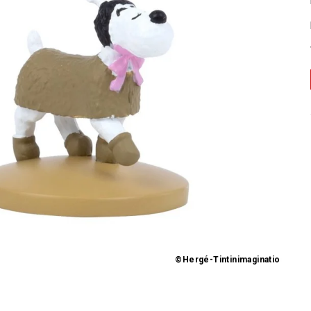
©Hergé-Tintinimaginatio