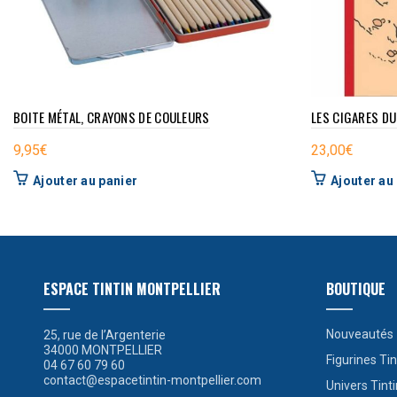
BOITE MÉTAL, CRAYONS DE COULEURS
LES CIGARES DU
9,95
€
23,00
€
Ajouter au panier
Ajouter au
ESPACE TINTIN MONTPELLIER
BOUTIQUE
Nouveautés
25, rue de l’Argenterie
34000 MONTPELLIER
Figurines Tin
04 67 60 79 60
contact@espacetintin-montpellier.com
Univers Tinti