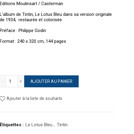
Editions Moulinsart / Casterman
L’album de Tintin, Le Lotus Bleu dans sa version originale
de 1934, restaurée et colorisée.
Préface : Philippe Godin
Format : 240 x 320 cm, 144 pages
quantité de Le Lotus Bleu version originale colorisée
AJOUTER AU PANIER
Ajouter à la liste de souhaits
Étiquettes :
Le Lotus Bleu
,
Tintin