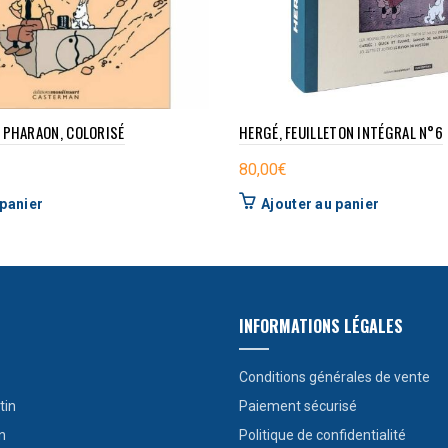
 PHARAON, COLORISÉ
HERGÉ, FEUILLETON INTÉGRAL N°6
80,00
€
 panier
Ajouter au panier
INFORMATIONS LÉGALES
Conditions générales de vente
tin
Paiement sécurisé
n
Politique de confidentialité