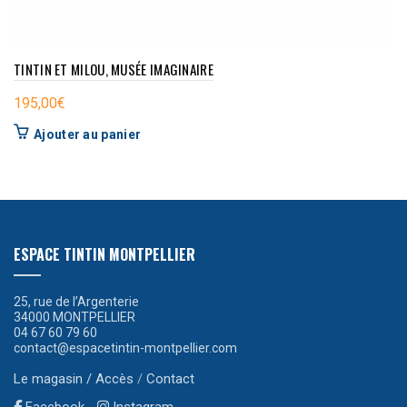
TINTIN ET MILOU, MUSÉE IMAGINAIRE
195,00
€
Ajouter au panier
ESPACE TINTIN MONTPELLIER
25, rue de l’Argenterie
34000 MONTPELLIER
04 67 60 79 60
contact@espacetintin-montpellier.com
Le magasin / Accès
/
Contact