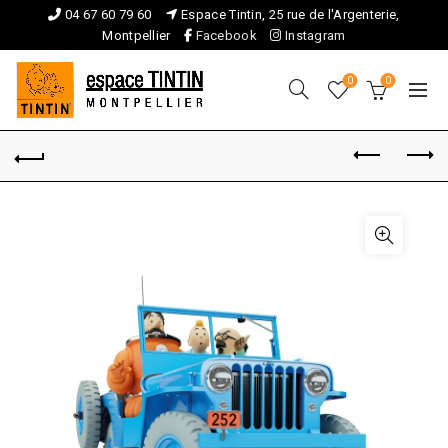
04 67 60 79 60
Espace Tintin, 25 rue de l'Argenterie,
Montpellier
Facebook
Instagram
0
0