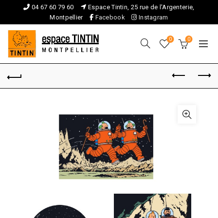
04 67 60 79 60
Espace Tintin, 25 rue de l'Argenterie,
Montpellier
Facebook
Instagram
0
0